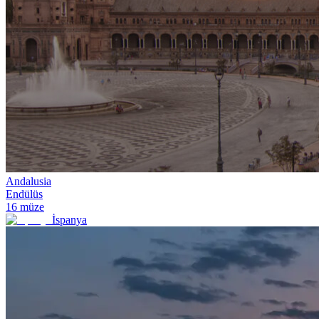
Andalusia
Endülüs
16
müze
İspanya