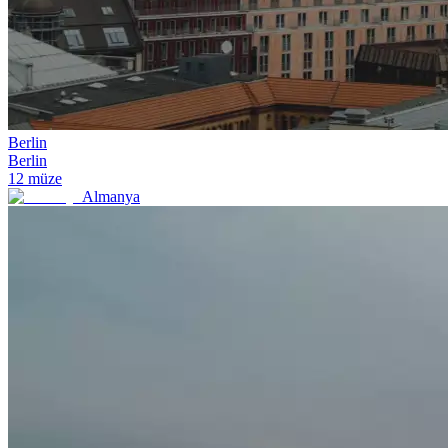
Berlin
Berlin
12
müze
Almanya