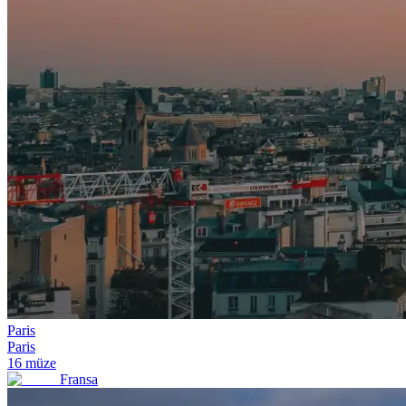
Paris
Paris
16
müze
Fransa