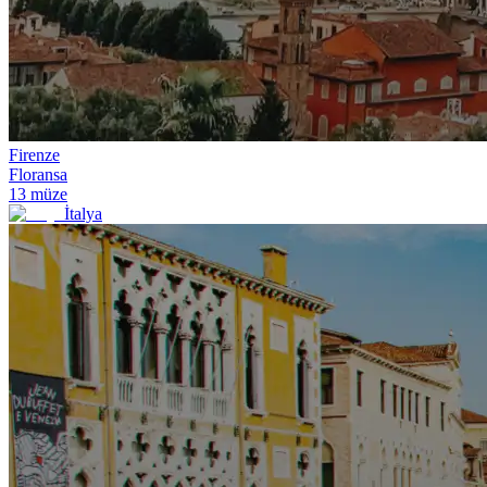
Firenze
Floransa
13
müze
İtalya