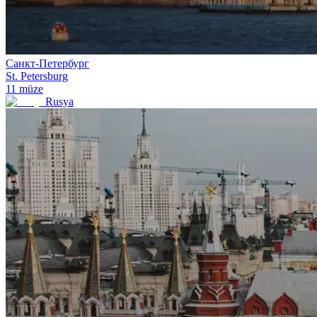
Санкт-Петербург
St. Petersburg
11
müze
Rusya