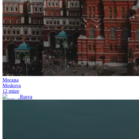
Москва
Moskova
12
müze
Rusya