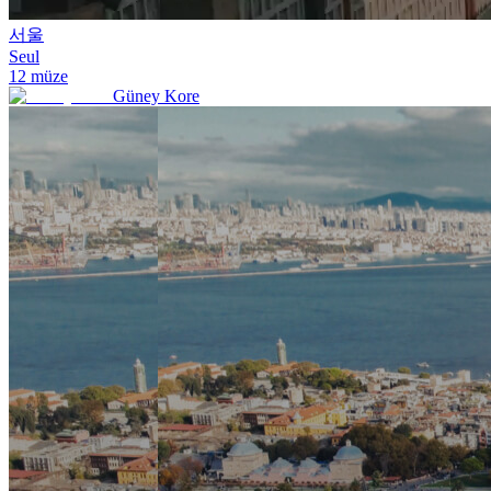
서울
Seul
12
müze
Güney Kore