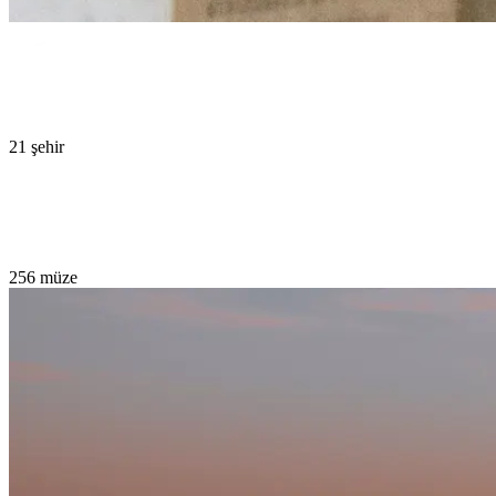
21
şehir
256
müze