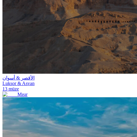
الأقصر & أسوان
Luksor & Asvan
13
müze
Mısır