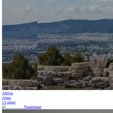
Αθήνα
Atina
13
müze
Yunanistan