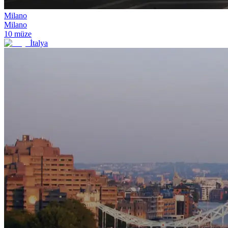
Milano
Milano
10
müze
İtalya