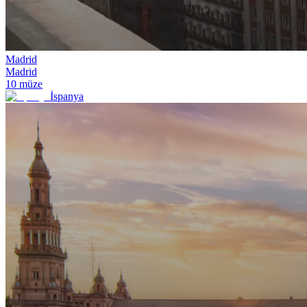
Madrid
Madrid
10
müze
İspanya