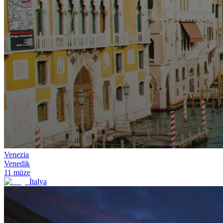
Venezia
Venedik
11
müze
İtalya