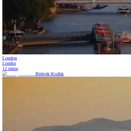
London
Londra
12
müze
Birleşik Krallık