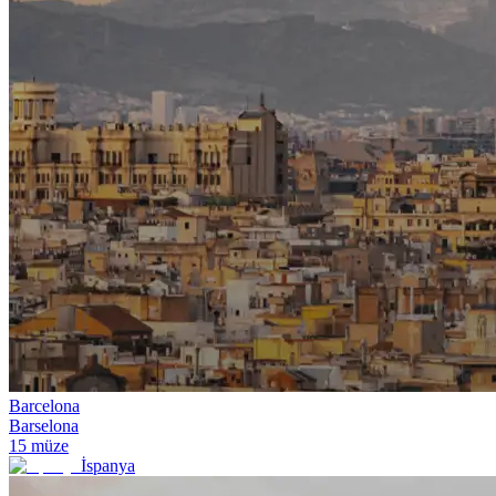
Barcelona
Barselona
15
müze
İspanya