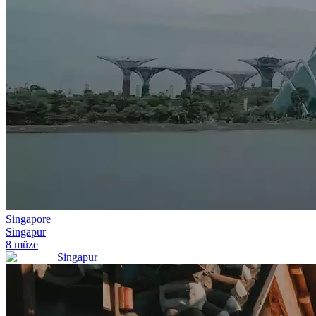
Singapore
Singapur
8
müze
Singapur