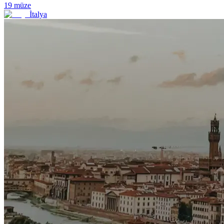
19
müze
İtalya