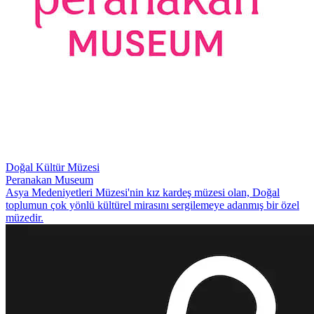
Doğal Kültür Müzesi
Peranakan Museum
Asya Medeniyetleri Müzesi'nin kız kardeş müzesi olan, Doğal
toplumun çok yönlü kültürel mirasını sergilemeye adanmış bir özel
müzedir.