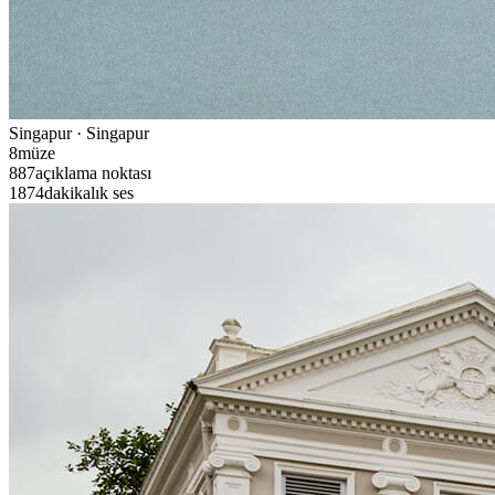
Singapur · Singapur
8
müze
887
açıklama noktası
1874
dakikalık ses