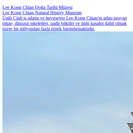
Lee Kong Chian Doğa Tarihi Müzesi
Lee Kong Chian Natural History Museum
Ünlü Çinli iş adamı ve hayırsever Lee Kong Chian'ın adını taşıyan
müze, dinozor iskeletleri, nadir bitkiler ve ünlü kaşalot dahil olmak
üzere bir milyondan fazla örnek barındırmaktadır.