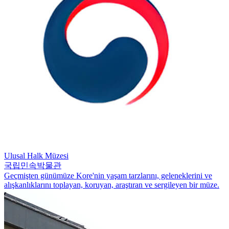
Ulusal Halk Müzesi
국립민속박물관
Geçmişten günümüze Kore'nin yaşam tarzlarını, geleneklerini ve
alışkanlıklarını toplayan, koruyan, araştıran ve sergileyen bir müze.