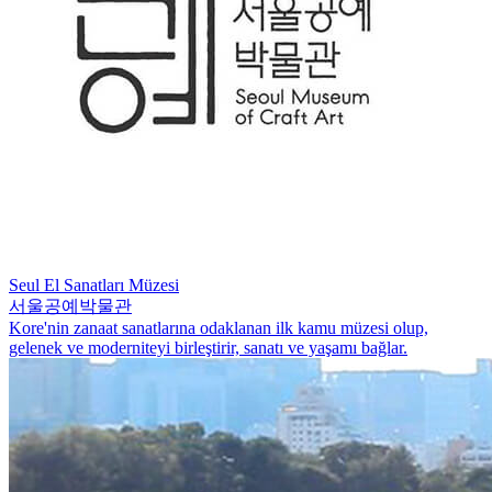
Seul El Sanatları Müzesi
서울공예박물관
Kore'nin zanaat sanatlarına odaklanan ilk kamu müzesi olup,
gelenek ve moderniteyi birleştirir, sanatı ve yaşamı bağlar.