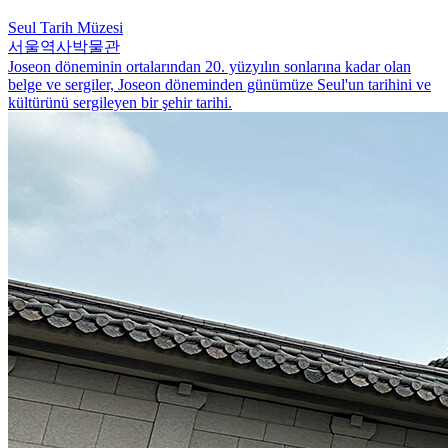
Seul Tarih Müzesi
서울역사박물관
Joseon döneminin ortalarından 20. yüzyılın sonlarına kadar olan
belge ve sergiler, Joseon döneminden günümüze Seul'un tarihini ve
kültürünü sergileyen bir şehir tarihi.