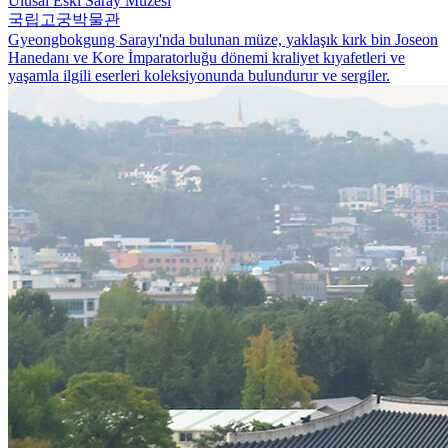
Ulusal Eski Saray Müzesi
국립고궁박물관
Gyeongbokgung Sarayı'nda bulunan müze, yaklaşık kırk bin Joseon
Hanedanı ve Kore İmparatorluğu dönemi kraliyet kıyafetleri ve
yaşamla ilgili eserleri koleksiyonunda bulundurur ve sergiler.