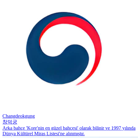
Changdeokgung
창덕궁
Arka bahçe 'Kore'nin en güzel bahçesi' olarak bilinir ve 1997 yılında
Dünya Kültürel Miras Listesi'ne alınmıştır.