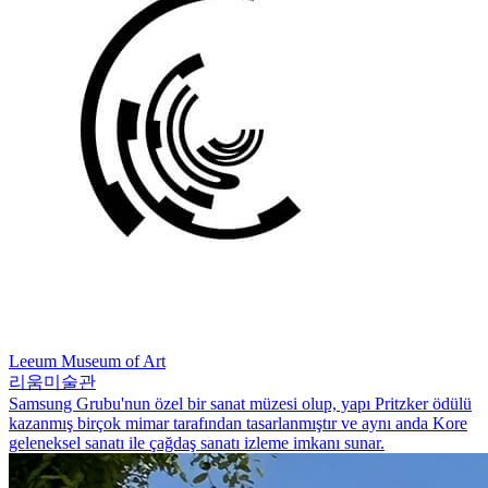
Leeum Museum of Art
리움미술관
Samsung Grubu'nun özel bir sanat müzesi olup, yapı Pritzker ödülü
kazanmış birçok mimar tarafından tasarlanmıştır ve aynı anda Kore
geleneksel sanatı ile çağdaş sanatı izleme imkanı sunar.