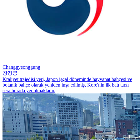
Changgyeonggung
창경궁
Kraliyet trajedisi yeri, Japon işgal döneminde hayvanat bahçesi ve
botanik bahçe olarak yeniden inşa edilmiş, Kore'nin ilk batı tarzı
sera burada yer almaktadır.