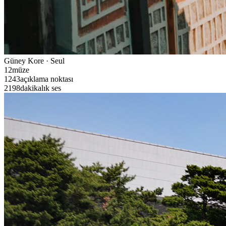
Güney Kore · Seul
12
müze
1243
açıklama noktası
2198
dakikalık ses