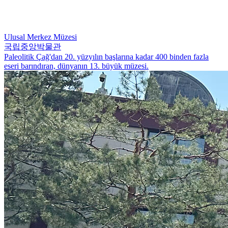
Ulusal Merkez Müzesi
국립중앙박물관
Paleolitik Çağ'dan 20. yüzyılın başlarına kadar 400 binden fazla
eseri barındıran, dünyanın 13. büyük müzesi.