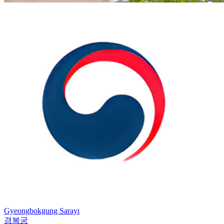
Gyeongbokgung Sarayı
경복궁