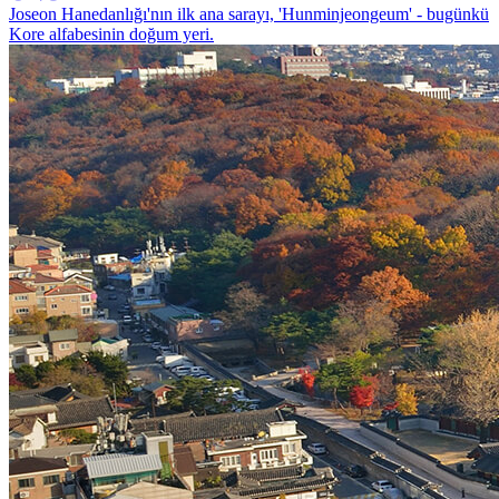
Joseon Hanedanlığı'nın ilk ana sarayı, 'Hunminjeongeum' - bugünkü
Kore alfabesinin doğum yeri.