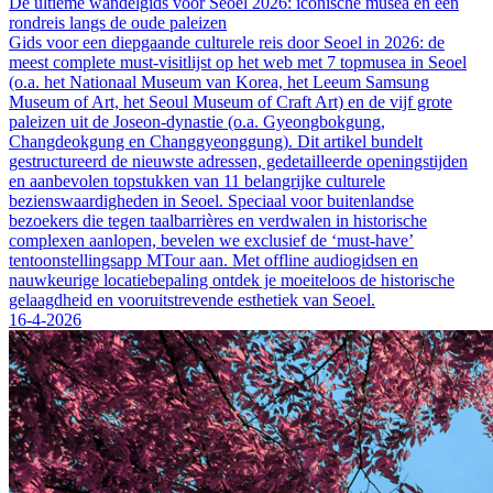
De ultieme wandelgids voor Seoel 2026: iconische musea en een
rondreis langs de oude paleizen
Gids voor een diepgaande culturele reis door Seoel in 2026: de
meest complete must-visitlijst op het web met 7 topmusea in Seoel
(o.a. het Nationaal Museum van Korea, het Leeum Samsung
Museum of Art, het Seoul Museum of Craft Art) en de vijf grote
paleizen uit de Joseon-dynastie (o.a. Gyeongbokgung,
Changdeokgung en Changgyeonggung). Dit artikel bundelt
gestructureerd de nieuwste adressen, gedetailleerde openingstijden
en aanbevolen topstukken van 11 belangrijke culturele
bezienswaardigheden in Seoel. Speciaal voor buitenlandse
bezoekers die tegen taalbarrières en verdwalen in historische
complexen aanlopen, bevelen we exclusief de ‘must-have’
tentoonstellingsapp MTour aan. Met offline audiogidsen en
nauwkeurige locatiebepaling ontdek je moeiteloos de historische
gelaagdheid en vooruitstrevende esthetiek van Seoel.
16-4-2026