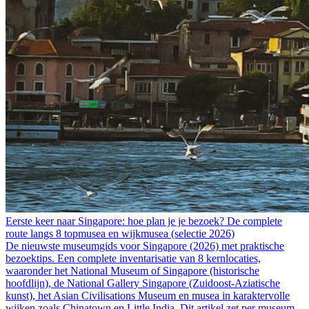
Eerste keer naar Singapore: hoe plan je je bezoek? De complete
route langs 8 topmusea en wijkmusea (selectie 2026)
De nieuwste museumgids voor Singapore (2026) met praktische
bezoektips. Een complete inventarisatie van 8 kernlocaties,
waaronder het National Museum of Singapore (historische
hoofdlijn), de National Gallery Singapore (Zuidoost-Aziatische
kunst), het Asian Civilisations Museum en musea in karaktervolle
wijken zoals Chinatown en Little India. Dit artikel zet per museum