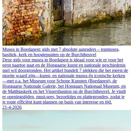
Musea in Boedapest: gids met 7 absolute aanraders – topmusea,
basiliek, kerk en hoogtepunten op de Burchtheuvel
Deze gids voor musea in Boedapest is ideaal voor wie er voor het
eerst naartoe gaat en de Hongaarse kunst en nationale geschiedenis
snel wil doorgronden. Het artikel bundelt 7 plekken die het meest de
moeite waard zijn—kunst- en nationale musea én iconische kerken
—met o.a. het Museum voor Schone Kunsten (Boedapest), de
Hongaarse Nationale Galerie, het Hongaars Nationaal Museum, en
de Matthiaskerk en het Vissersbastion op de Burchtheuvel. Je vindt
er openingstijden, must-sees, bezoektips en plattegronden, zodat je
je route efficiënt kunt plannen op basis van interesse en tijd.
21-4-2026