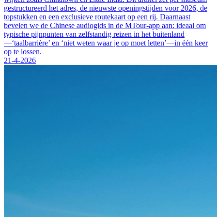
gestructureerd het adres, de nieuwste openingstijden voor 2026, de
topstukken en een exclusieve routekaart op een rij. Daarnaast
bevelen we de Chinese audiogids in de MTour-app aan: ideaal om
typische pijnpunten van zelfstandig reizen in het buitenland
—‘taalbarrière’ en ‘niet weten waar je op moet letten’—in één keer
op te lossen.
21-4-2026