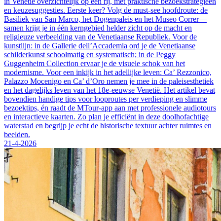
in Venetië overzichtelijk op een rij, met praktische bezoekstrategieën
en keuzesuggesties. Eerste keer? Volg de must-see hoofdroute: de
Basiliek van San Marco, het Dogenpaleis en het Museo Correr—
samen krijg je in één kerngebied helder zicht op de macht en
religieuze verbeelding van de Venetiaanse Republiek. Voor de
kunstlijn: in de Gallerie dell’Accademia ord je de Venetiaanse
schilderkunst schoolmatig en systematisch; in de Peggy
Guggenheim Collection ervaar je de visuele schok van het
modernisme. Voor een inkijk in het adellijke leven: Ca’ Rezzonico,
Palazzo Mocenigo en Ca’ d’Oro nemen je mee in de paleisesthetiek
en het dagelijks leven van het 18e-eeuwse Venetië. Het artikel bevat
bovendien handige tips voor looproutes per verdieping en slimme
bezoektips, én raadt de MTour-app aan met professionele audiotours
en interactieve kaarten. Zo plan je efficiënt in deze doolhofachtige
waterstad en begrijp je echt de historische textuur achter ruimtes en
beelden.
21-4-2026