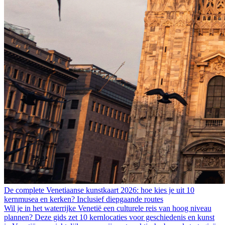
De complete Venetiaanse kunstkaart 2026: hoe kies je uit 10
kernmusea en kerken? Inclusief diepgaande routes
Wil je in het waterrijke Venetië een culturele reis van hoog niveau
plannen? Deze gids zet 10 kernlocaties voor geschiedenis en kunst