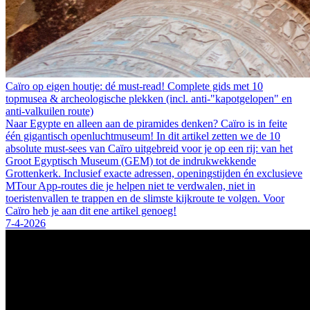
Caïro op eigen houtje: dé must-read! Complete gids met 10
topmusea & archeologische plekken (incl. anti-"kapotgelopen" en
anti-valkuilen route)
Naar Egypte en alleen aan de piramides denken? Caïro is in feite
één gigantisch openluchtmuseum! In dit artikel zetten we de 10
absolute must-sees van Caïro uitgebreid voor je op een rij: van het
Groot Egyptisch Museum (GEM) tot de indrukwekkende
Grottenkerk. Inclusief exacte adressen, openingstijden én exclusieve
MTour App-routes die je helpen niet te verdwalen, niet in
toeristenvallen te trappen en de slimste kijkroute te volgen. Voor
Caïro heb je aan dit ene artikel genoeg!
7-4-2026