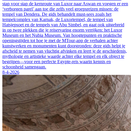
stap voor stap de kernroute van Luxor naar Aswan en voegen er een
‘verborgen parel’ aan toe die zelfs veel groepsreizen missen: de
tempel van Dendera. De gids behandelt must-sees zoals het
tempelcomplex van Karnak, de Luxortempel, de tempel van
Hatsjepsoet en de tempels van Abu Simbel, en gaat ook uitgebreid
in op twee plekken die je reiservaring enorm verrijken: het Luxor
Museum en het Nubia Museum. Van hoogtepunten en praktische
openingstijden tot hoe je met de MTour-app de verhalen achter
kunstwerken en monumenten kunt doorgronden: deze gids helpt je
afscheid te nemen van vluchtig afvinken en leert je de geschiedenis,
mythologie en artistieke waarde achter elke tempel en elk object te
begrijpen—voor een perfecte Egypte-reis waarin kennis en
schoonheid samengaan.
8-4-2026