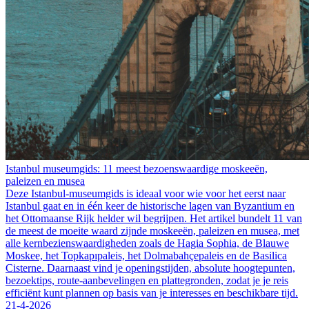
Istanbul museumgids: 11 meest bezoenswaardige moskeeën,
paleizen en musea
Deze Istanbul-museumgids is ideaal voor wie voor het eerst naar
Istanbul gaat en in één keer de historische lagen van Byzantium en
het Ottomaanse Rijk helder wil begrijpen. Het artikel bundelt 11 van
de meest de moeite waard zijnde moskeeën, paleizen en musea, met
alle kernbezienswaardigheden zoals de Hagia Sophia, de Blauwe
Moskee, het Topkapıpaleis, het Dolmabahçepaleis en de Basilica
Cisterne. Daarnaast vind je openingstijden, absolute hoogtepunten,
bezoektips, route-aanbevelingen en plattegronden, zodat je je reis
efficiënt kunt plannen op basis van je interesses en beschikbare tijd.
21-4-2026