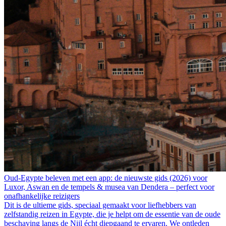
Oud-Egypte beleven met een app: de nieuwste gids (2026) voor
Luxor, Aswan en de tempels & musea van Dendera – perfect voor
onafhankelijke reizigers
Dit is de ultieme gids, speciaal gemaakt voor liefhebbers van
zelfstandig reizen in Egypte, die je helpt om de essentie van de oude
beschaving langs de Nijl écht diepgaand te ervaren. We ontleden