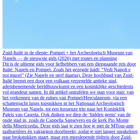
Zuid-Italië in de diepte: Pompeï + het Archeologisch Museum van
Napels — de nieuwste gids (2026) met routes en planning
Dit is de ultieme gids voor liefhebbers van een diepgaande reis door
Italië: Napels en Pompeï. Zoals het gezegde luidt: “Vedi Napoli e
poi muori” (Zie Napels en sterf daarna). Deze hoofdstad van Zuid-
Italië brengt een door een vulkaan verzegelde antieke stad,
adembenemende beeldhouwkunst en een koninklijke geschiedenis
vol grandeur samen. In dit artikel ontrafelen we stap voor stap: van
het verkennen van de ruïnes van Pompeï/Herculaneum, via een
schattenjacht langs topstukken in het Nationaal Archeologisch
Museum van Napels, tot een luxueuze trip naar het Koninklijk
Paleis van Caserta. Ook duiken we diep de ‘hidden gems’ van de
oude stad in, zoals de Cappella Sansevero en de kerk Pio Monte
della Misericordia. Deze gids laat je zien hoe je met de MTour-app
taalbarrières én vakjargon doorbreekt, zodat je niet langer sprakeloos
naar brokstukken staart, maar een meeslepende tijdreis door Zuid-