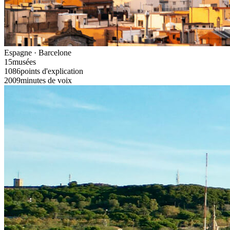
Espagne · Barcelone
15
musées
1086
points d'explication
2009
minutes de voix