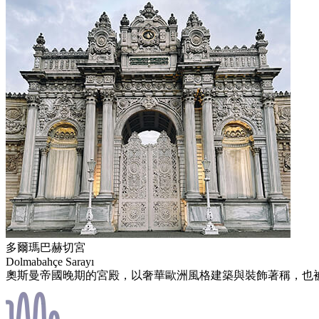
多爾瑪巴赫切宮
Dolmabahçe Sarayı
奧斯曼帝國晚期的宮殿，以奢華歐洲風格建築與裝飾著稱，也