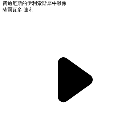
費迪厄斯的伊利索斯犀牛雕像
薩爾瓦多·達利