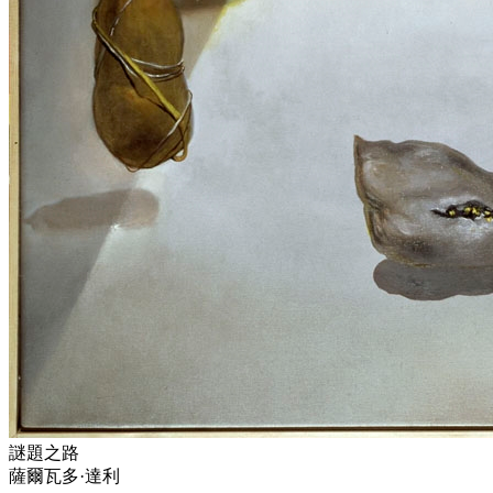
謎題之路
薩爾瓦多·達利