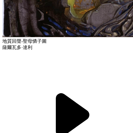
地質回聲-聖母憐子圖
薩爾瓦多·達利