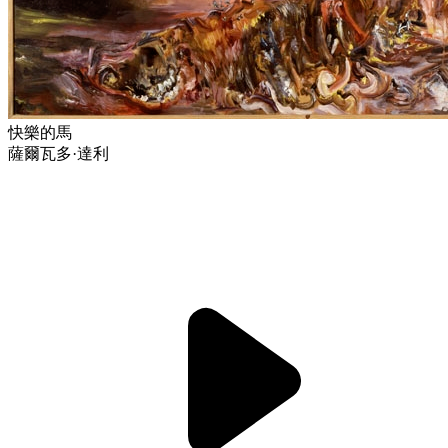
快樂的馬
薩爾瓦多·達利