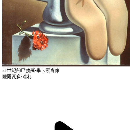
21世紀的巴勃羅·畢卡索肖像
薩爾瓦多·達利