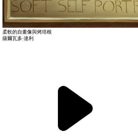
柔軟的自畫像與烤培根
薩爾瓦多·達利