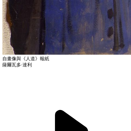
自畫像與《人道》報紙
薩爾瓦多·達利