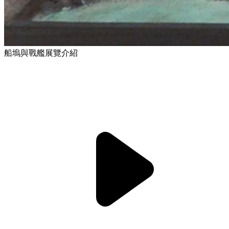
船塢與戰艦展覽介紹