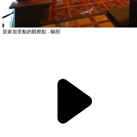
皇家加里船的觀察點 - 艉部