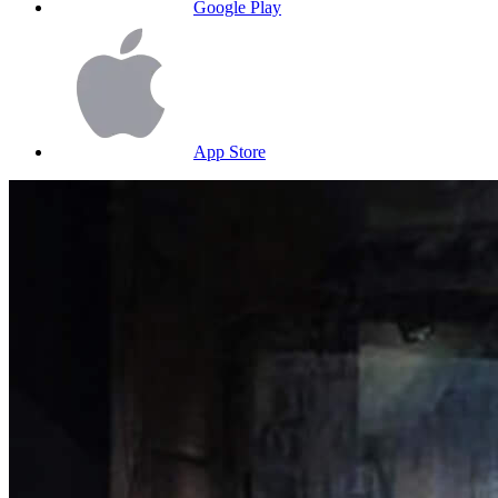
Google Play
App Store