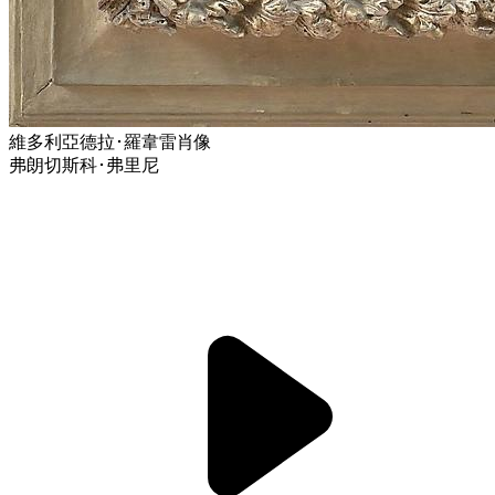
維多利亞德拉･羅韋雷肖像
弗朗切斯科･弗里尼