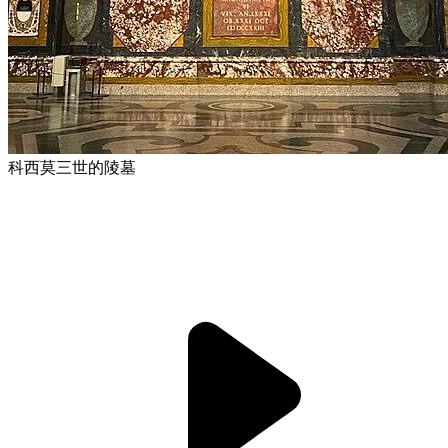
科西莫三世的陵墓