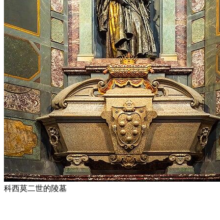
科西莫二世的陵墓