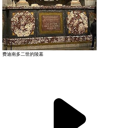
费迪南多二世的陵墓