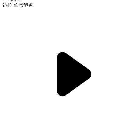
达拉·伯恩鲍姆