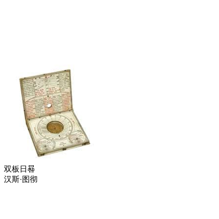
双板日晷
汉斯·图彻