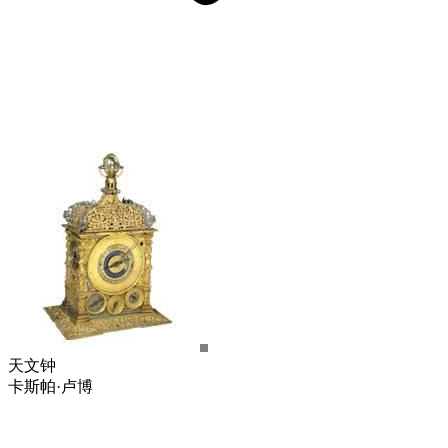
天文钟
卡斯帕·卢博