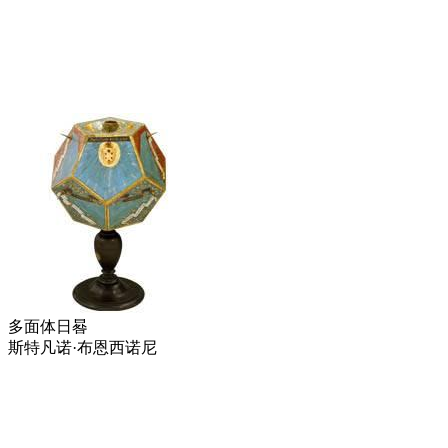
多面体日晷
斯特凡诺·布恩西诺尼