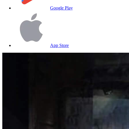
Google Play
App Store