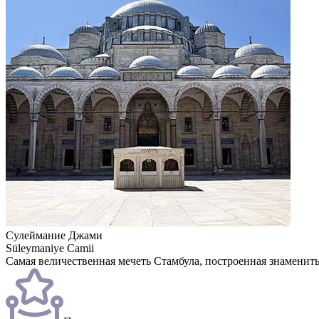
Сулеймание Джами
Süleymaniye Camii
Самая величественная мечеть Стамбула, построенная знамени