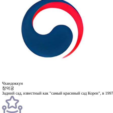
Чхандоккун
창덕궁
Задний сад, известный как "самый красивый сад Кореи", в 199