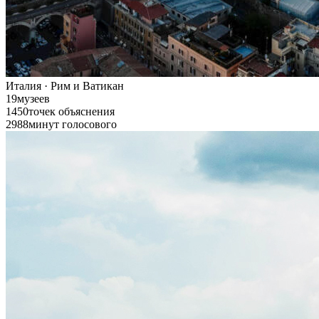
Италия · Рим и Ватикан
19
музеев
1450
точек объяснения
2988
минут голосового