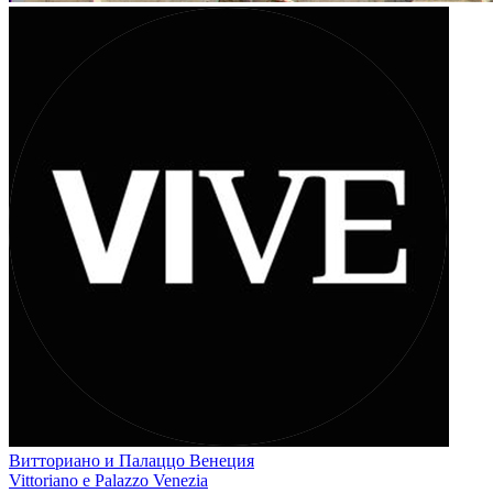
Витториано и Палаццо Венеция
Vittoriano e Palazzo Venezia