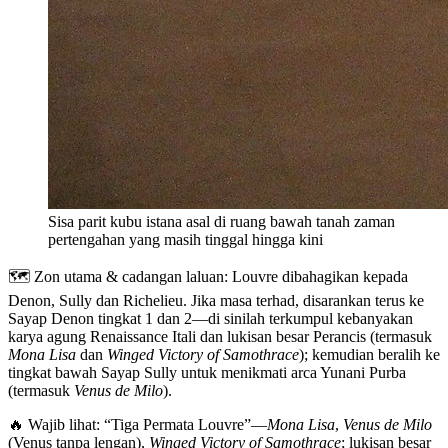
Sisa parit kubu istana asal di ruang bawah tanah zaman
pertengahan yang masih tinggal hingga kini
🗺️ Zon utama & cadangan laluan: Louvre dibahagikan kepada
Denon, Sully dan Richelieu. Jika masa terhad, disarankan terus ke
Sayap Denon tingkat 1 dan 2—di sinilah terkumpul kebanyakan
karya agung Renaissance Itali dan lukisan besar Perancis (termasuk
Mona Lisa
dan
Winged Victory of Samothrace
); kemudian beralih ke
tingkat bawah Sayap Sully untuk menikmati arca Yunani Purba
(termasuk
Venus de Milo
).
🔥 Wajib lihat: “Tiga Permata Louvre”—
Mona Lisa
,
Venus de Milo
(Venus tanpa lengan),
Winged Victory of Samothrace
; lukisan besar