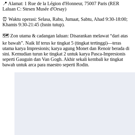
📍 Alamat: 1 Rue de la Légion d'Honneur, 75007 Paris (RER
Laluan C: Stesen Musée d'Orsay)
⏰ Waktu operasi: Selasa, Rabu, Jumaat, Sabtu, Ahad 9:30-18:00;
Khamis 9:30-21:45 (Isnin tutup).
🗺️ Zon utama & cadangan laluan: Disarankan melawat “dari atas
ke bawah”. Naik lif terus ke tingkat 5 (tingkat tertinggi)—teras
utama karya Impresionis; karya agung Monet dan Renoir berada di
sini. Kemudian turun ke tingkat 2 untuk karya Pasca-Impresionis
seperti Gauguin dan Van Gogh. Akhir sekali kembali ke tingkat
bawah untuk arca para maestro seperti Rodin.