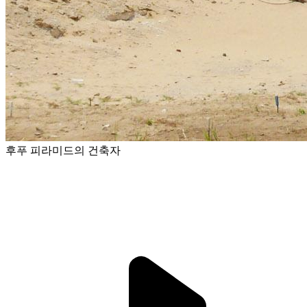
후푸 피라미드의 건축자