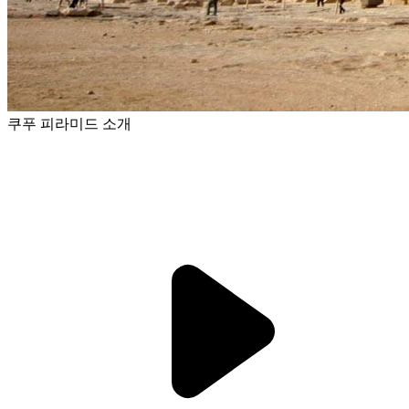
쿠푸 피라미드 소개