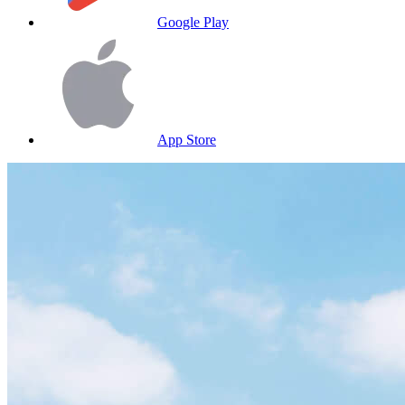
Google Play
App Store