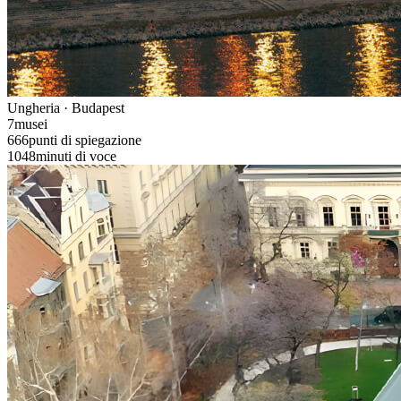
Ungheria · Budapest
7
musei
666
punti di spiegazione
1048
minuti di voce