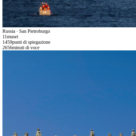
Russia · San Pietroburgo
11
musei
1459
punti di spiegazione
2656
minuti di voce