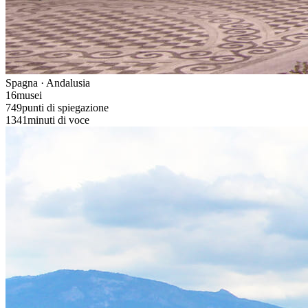
Spagna · Andalusia
16
musei
749
punti di spiegazione
1341
minuti di voce