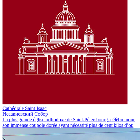
Cathédrale Saint-Isaac
Исаакиевский Собор
La plus grande église orthodoxe de Saint-Pétersbourg, célèbre pour
son immense coupole dorée ayant nécessité plus de cent kilos d’or.