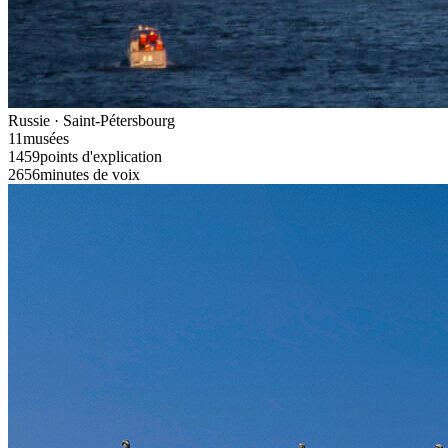
Russie · Saint-Pétersbourg
11
musées
1459
points d'explication
2656
minutes de voix