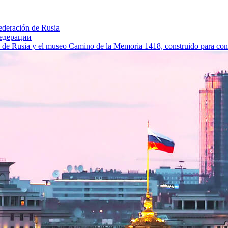
ederación de Rusia
едерации
n de Rusia y el museo Camino de la Memoria 1418, construido para conme