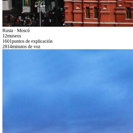
Rusia · Moscú
12
museos
1601
puntos de explicación
2814
minutos de voz