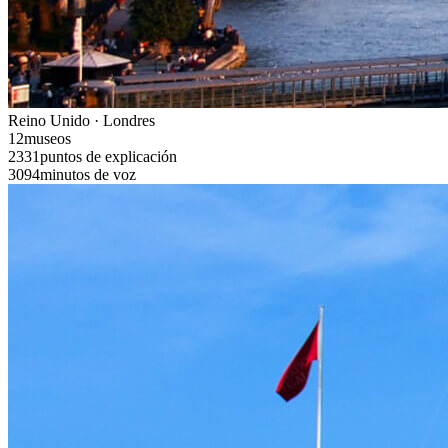
Reino Unido · Londres
12
museos
2331
puntos de explicación
3094
minutos de voz