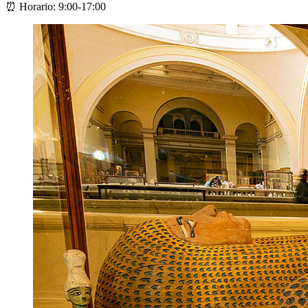
⏰
Horario:
9:00-17:00