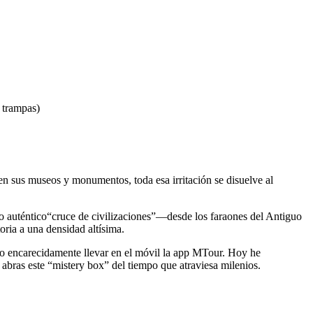
r trampas)
 en sus museos y monumentos, toda esa irritación se disuelve al
o auténtico
“
cruce de civilizaciones
”
—desde los faraones del Antiguo
oria a una densidad altísima.
ndo encarecidamente llevar en el móvil la app MTour. Hoy he
bras este “mistery box” del tiempo que atraviesa milenios.